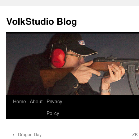
VolkStudio Blog
Skip
Home
About
Privacy
to
Policy
content
←
Dragon Day
ZK-